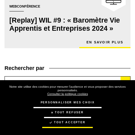
WEBCONFÉRENCE
[Replay] WIL #9 : « Baromètre Vie
Apprentis et Entreprises 2024 »
EN SAVOIR PLUS
Rechercher par
Type de tribune
Notre site utilise des cookies pour mesurer l’audience et vous proposer des services
personnalisés.
Consulter la politique cookies
Thématique
PERSONNALISER MES CHOIX
TOUT REFUSER
Date de publication
TOUT ACCEPTER