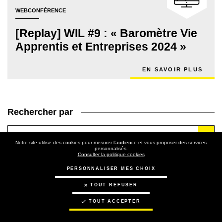
WEBCONFÉRENCE
[Replay] WIL #9 : « Baromètre Vie
Apprentis et Entreprises 2024 »
EN SAVOIR PLUS
Rechercher par
Type de tribune
Notre site utilise des cookies pour mesurer l’audience et vous proposer des services
personnalisés.
Consulter la politique cookies
Thématique
PERSONNALISER MES CHOIX
TOUT REFUSER
Date de publication
TOUT ACCEPTER