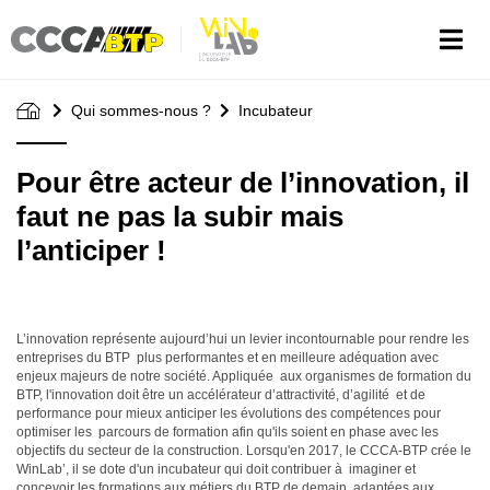
Aller
au
contenu
principal
Qui sommes-nous ?
Incubateur
Pour être acteur de l’innovation, il
faut ne pas la subir mais
l’anticiper !
L’innovation représente aujourd’hui un levier incontournable pour rendre les
entreprises du BTP plus performantes et en meilleure adéquation avec
enjeux majeurs de notre société. Appliquée aux organismes de formation du
BTP, l'innovation doit être un accélérateur d’attractivité, d’agilité et de
performance pour mieux anticiper les évolutions des compétences pour
optimiser les parcours de formation afin qu'ils soient en phase avec les
objectifs du secteur de la construction. Lorsqu'en 2017, le CCCA-BTP crée le
WinLab’, il se dote d'un incubateur qui doit contribuer à imaginer et
concevoir les formations aux métiers du BTP de demain, adaptées aux