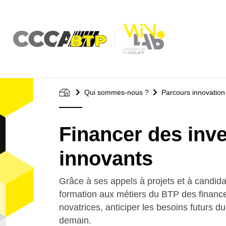
Aller
au
contenu
principal
Qui sommes-nous ?
Parcours innovati
Financer des inv
innovants
Grâce à ses appels à projets et à candi
formation aux métiers du BTP des financ
novatrices, anticiper les besoins futurs 
demain.