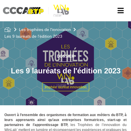
Aller
au
contenu
principal
Les trophées de l'innovation
Les 9 lauréats de l'édition 2023
DOSSIER
Les 9 lauréats de l'édition 2023
trophée lauréat innovation
Ouvert à l’ensemble des organismes de formation aux métiers du BTP, à
leurs apprenants ainsi qu’aux entreprises formatrices, start-up et
partenaires de l’apprentissage BTP,
les Trophées de l’innovation du
WinLab’ mettent en lumière et récompensent les expériences et pratiques les