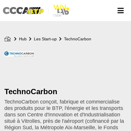
Aller
au
contenu
principal
Hub
Les Start-up
TechnoCarbon
Logo
de
votre
start-
up
TechnoCarbon
TechnoCarbon conçoit, fabrique et commercialise
des produits pour le BTP, l'énergie et les transports
dans son Centre d'Innovation et d'Industrialisation
situé à Vitrolles, près de l'aéroport (cofinancé par la
Région Sud, la Métropole Aix-Marseille, le Fonds