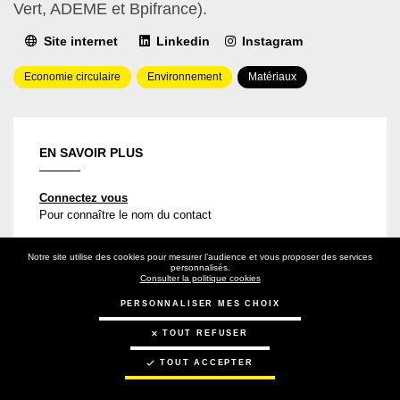
Vert, ADEME et Bpifrance).
Site internet
Linkedin
Instagram
Domaine(s)
Type(s)
Economie circulaire
Environnement
Matériaux
d'intervention
de
solution(s)
EN SAVOIR PLUS
Connectez vous
Pour connaître le nom du contact
Notre site utilise des cookies pour mesurer l’audience et vous proposer des services
personnalisés.
Consulter la politique cookies
PERSONNALISER MES CHOIX
TOUT REFUSER
PRÉSENTATION
RÉFÉRENCES
COLLABORATIONS
TOUT ACCEPTER
AVIS