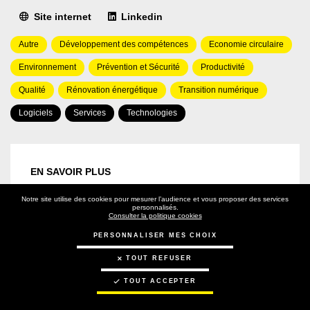
Site internet
Linkedin
Domaine(s)
Autre
Développement des compétences
Economie circulaire
d'intervention
Environnement
Prévention et Sécurité
Productivité
Qualité
Rénovation énergétique
Transition numérique
Type(s)
Logiciels
Services
Technologies
de
solution(s)
EN SAVOIR PLUS
Notre site utilise des cookies pour mesurer l’audience et vous proposer des services
Connectez vous
personnalisés.
Consulter la politique cookies
Pour connaître le nom du contact
PERSONNALISER MES CHOIX
TOUT REFUSER
TOUT ACCEPTER