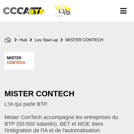
Aller
au
contenu
principal
Hub
Les Start-up
MISTER CONTECH
Logo
de
votre
start-
up
MISTER CONTECH
L'IA qui parle BTP.
Mister ConTech accompagne les entreprises du
BTP (50-500 salariés), BET et MOE dans
l'intégration de l'IA et de l'automatisation.