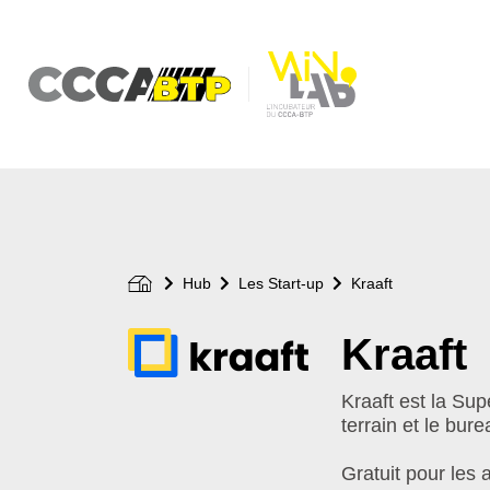
Aller
au
contenu
principal
Hub
Les Start-up
Kraaft
Kraaft
Logo
de
votre
Kraaft est la Sup
start-
terrain et le bur
up
Gratuit pour les