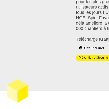
pour les plus gro
utilisateurs acti
tous les jours ! 
NGE, Spie, Fayat
déjà amélioré la 
000 chantiers à 
Télécharge Kraaft
Site internet
Domaine(s)
Prévention et Sécurité
d'intervention