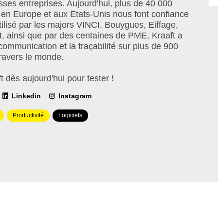
sses entreprises. Aujourd'hui, plus de 40 000
fs en Europe et aux Etats-Unis nous font confiance
Utilisé par les majors VINCI, Bouygues, Eiffage,
, ainsi que par des centaines de PME, Kraaft a
communication et la traçabilité sur plus de 900
travers le monde.
 dès aujourd'hui pour tester !
Linkedin
Instagram
Type(s)
Productivité
Logiciels
de
solution(s)