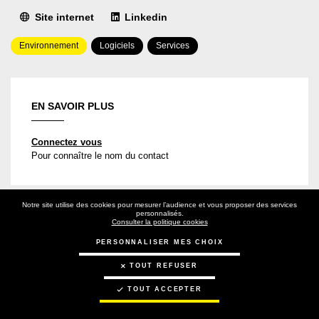
Site internet
Linkedin
Domaine(s)
Type(s)
Environnement
Logiciels
Services
d'intervention
de
solution(s)
EN SAVOIR PLUS
Connectez vous
Pour connaître le nom du contact
Notre site utilise des cookies pour mesurer l’audience et vous proposer des services
personnalisés.
Consulter la politique cookies
PERSONNALISER MES CHOIX
PRÉSENTATION
RÉFÉRENCES
COLLABORATIONS
TOUT REFUSER
TOUT ACCEPTER
AVIS