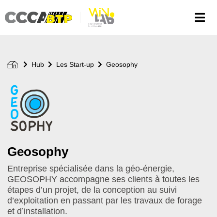
Aller
au
contenu
principal
Hub
Les Start-up
Geosophy
Logo
de
votre
start-
up
Geosophy
Entreprise spécialisée dans la géo-énergie,
GEOSOPHY accompagne ses clients à toutes les
étapes d’un projet, de la conception au suivi
d’exploitation en passant par les travaux de forage
et d’installation.