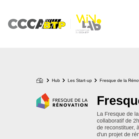
Aller
au
contenu
principal
Hub
Les Start-up
Fresque de la Réno
Fresqu
Logo
de
votre
La Fresque de la
start-
collaboratif de 2
up
de reconstituer, 
d'un projet de ré