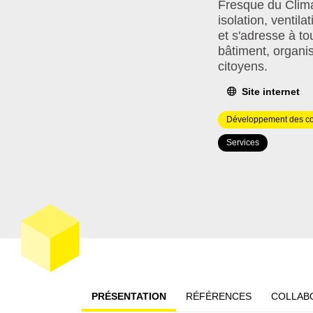
Fresque du Clima
isolation, ventil
et s'adresse à tou
bâtiment, organis
citoyens.
Site internet
Domaine(s)
Développement des c
d'intervention
Type(s)
Services
de
solution(s)
PRÉSENTATION
RÉFÉRENCES
COLLAB