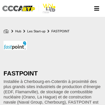
Aller
au
contenu
principal
Hub
Les Start-up
FASTPOINT
Logo
de
votre
start-
up
FASTPOINT
Installée à Cherbourg-en-Cotentin à proximité des
plus grands sites industriels de production d’énergie
(EDF, Flamanville), de stockage de combustible
nucléaire (Orano, La Hague) et de construction
navale (Naval Group, Cherbourg), FASTPOINT est