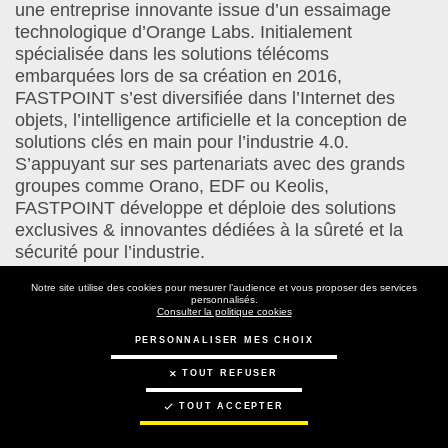
une entreprise innovante issue d’un essaimage
technologique d’Orange Labs. Initialement
spécialisée dans les solutions télécoms
embarquées lors de sa création en 2016,
FASTPOINT s’est diversifiée dans l’Internet des
objets, l’intelligence artificielle et la conception de
solutions clés en main pour l’industrie 4.0.
S’appuyant sur ses partenariats avec des grands
groupes comme Orano, EDF ou Keolis,
FASTPOINT développe et déploie des solutions
exclusives & innovantes dédiées à la sûreté et la
sécurité pour l’industrie.
Site internet
Linkedin
Notre site utilise des cookies pour mesurer l’audience et vous proposer des services
personnalisés.
Consulter la politique cookies
Domaine(s)
Type(s)
Prévention et Sécurité
Logiciels
Matériels
Services
PERSONNALISER MES CHOIX
d'intervention
de
solution(s)
TOUT REFUSER
TOUT ACCEPTER
EN SAVOIR PLUS