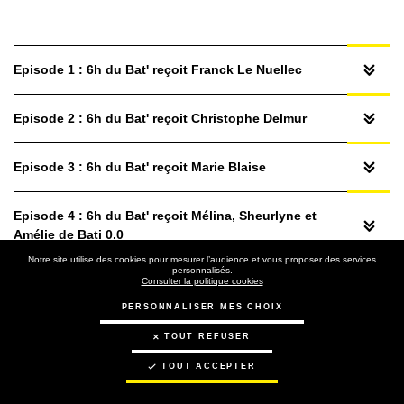
Episode 1 : 6h du Bat' reçoit Franck Le Nuellec
Episode 2 : 6h du Bat' reçoit Christophe Delmur
Episode 3 : 6h du Bat' reçoit Marie Blaise
Episode 4 : 6h du Bat' reçoit Mélina, Sheurlyne et
Amélie de Bati 0.0
Notre site utilise des cookies pour mesurer l’audience et vous proposer des services
personnalisés.
Episode 5 : 6h du Bat' reçoit Christophe Possémé
Consulter la politique cookies
PERSONNALISER MES CHOIX
Episode 6 : 6h du Bat' reçoit Pierre Thorel
TOUT REFUSER
TOUT ACCEPTER
Episode 7 : 6h du Bat' reçoit Nadine Fournier