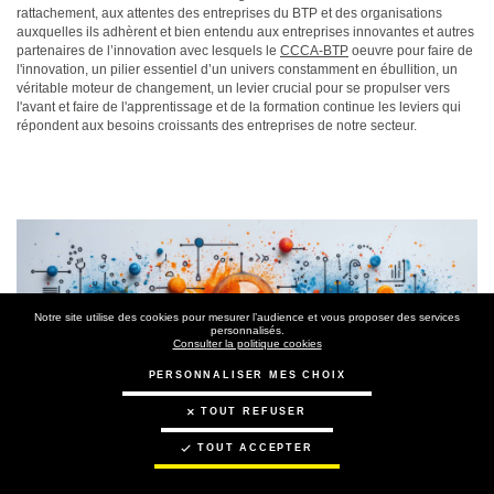
rattachement, aux attentes des entreprises du BTP et des organisations
auxquelles ils adhèrent et bien entendu aux entreprises innovantes et autres
partenaires de l’innovation avec lesquels le
CCCA-BTP
oeuvre pour faire de
l'innovation, un pilier essentiel d’un univers constamment en ébullition, un
véritable moteur de changement, un levier crucial pour se propulser vers
l'avant et faire de l'apprentissage et de la formation continue les leviers qui
répondent aux besoins croissants des entreprises de notre secteur.
Image
Image
Notre site utilise des cookies pour mesurer l’audience et vous proposer des services
personnalisés.
Consulter la politique cookies
PERSONNALISER MES CHOIX
TOUT REFUSER
TOUT ACCEPTER
Les collaborateurs des
organismes de formation
peuvent
financer des