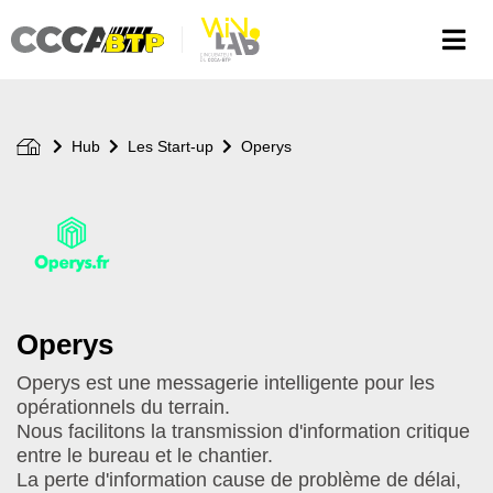
Aller
au
contenu
principal
Hub
Les Start-up
Operys
Logo
de
votre
start-
up
Operys
Operys est une messagerie intelligente pour les
opérationnels du terrain.
Nous facilitons la transmission d'information critique
entre le bureau et le chantier.
La perte d'information cause de problème de délai,