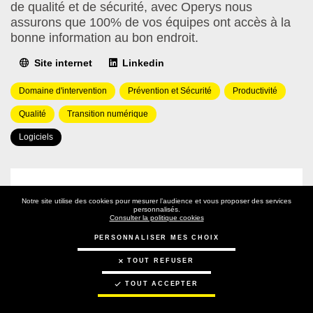
de qualité et de sécurité, avec Operys nous
assurons que 100% de vos équipes ont accès à la
bonne information au bon endroit.
Site internet
Linkedin
Domaine(s)
Domaine d'intervention
Prévention et Sécurité
Productivité
d'intervention
Qualité
Transition numérique
Type(s)
Logiciels
de
solution(s)
EN SAVOIR PLUS
Notre site utilise des cookies pour mesurer l’audience et vous proposer des services
personnalisés.
Consulter la politique cookies
Connectez vous
PERSONNALISER MES CHOIX
Pour connaître le nom du contact
TOUT REFUSER
TOUT ACCEPTER