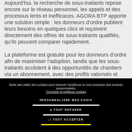
Aujourd’hui, la recherche de sous-traitants repose
encore sur le réseau personnel, les appels et des
processus lents et inefficaces. AGORA BTP apporte
une solution simple : les donneurs d’ordre publient
leurs besoins en quelques clics et reçoivent
directement des offres de sous-traitants qualifiés,
qu’ils peuvent comparer rapidement.
La plateforme est gratuite pour les donneurs d’ordre
afin de maximiser l’adoption, tandis que les sous-
traitants accèdent à des opportunités de chantiers
via un abonnement, avec des profils valorisés et
vérifiés (assurances, références, compétences).
Notre site utilise des cookies pour mesurer l’audience et vous proposer des services
personnalisés.
Consulter la politique cookies
Le positionnement est clair : devenir la place
centrale du BTP, où les professionnels trouvent
PERSONNALISER MES CHOIX
rapidement des partenaires fiables, gagnent du
TOUT REFUSER
temps et développent leur activité grâce à un outil
simple, structuré et orienté terrain.
TOUT ACCEPTER